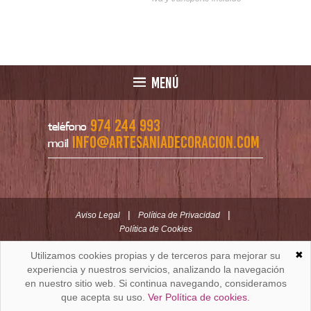
MENÚ
974 244 993
teléfono
info@artesaniadecoracion.com
mail
|
|
Aviso Legal
Política de Privacidad
Política de Cookies
✖
Utilizamos cookies propias y de terceros para mejorar su
ARTESANÍAYDECORACION.COM
C/ Padre Huesca nº 30 | Oficina C/ Roldán nº 5 -3º
experiencia y nuestros servicios, analizando la navegación
Huesca (España)
en nuestro sitio web. Si continua navegando, consideramos
que acepta su uso.
Ver Política de cookies.