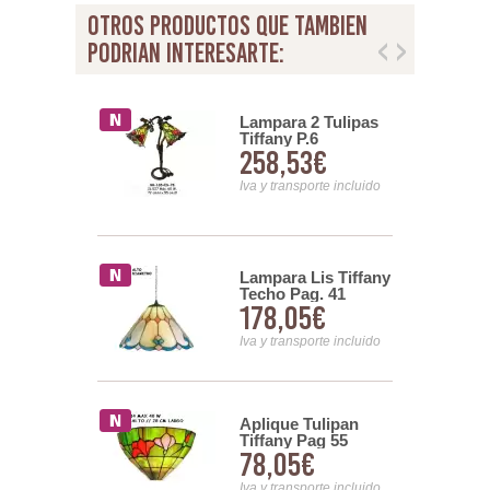
otros productos que tambien
podrian interesarte:
 Circulo
Lampara 2 Tulipas
Pag.39
Tiffany P.6
65€
258,53€
nsporte incluido
Iva y transporte incluido
Tiffany Pag
Lampara Lis Tiffany
Techo Pag. 41
94€
178,05€
nsporte incluido
Iva y transporte incluido
e Corazon
Aplique Tulipan
Tiffany Pag 55
10€
78,05€
nsporte incluido
Iva y transporte incluido