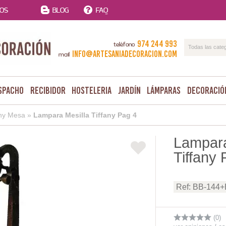
TOS
BLOG
FAQ
974 244 993
teléfono
Todas las cate
info@artesaniadecoracion.com
mail
spacho
Recibidor
Hosteleria
Jardín
Lámparas
Decoració
any Mesa
»
Lampara Mesilla Tiffany Pag 4
Lampara
Tiffany 
Ref: BB-144
(0)