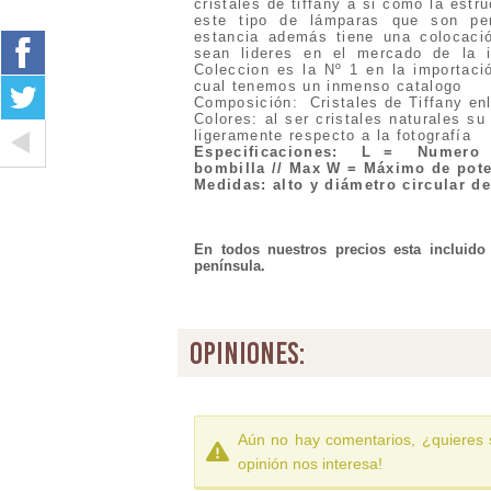
cristales de tiffany a si como la estr
este tipo de lámparas que son per
estancia además tiene una colocaci
sean lideres en el mercado de la i
Coleccion es la Nº 1 en la importaci
cual tenemos un inmenso catalog
Composición: Cristales de Tiffany en
Colores: al ser cristales naturales su
ligeramente respecto a la fotografía
Especificaciones
:
L = Numero 
bombilla // Max W = Máximo de pote
Medidas: alto y diámetro circular d
En todos nuestros precios esta incluido
península.
opiniones:
Aún no hay comentarios, ¿quieres 
opinión nos interesa!