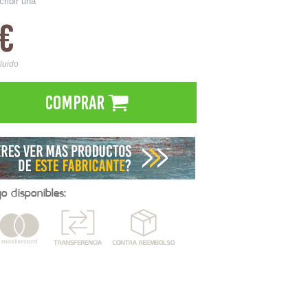
cribir una
0€
cluido
Comprar
 disponibles: