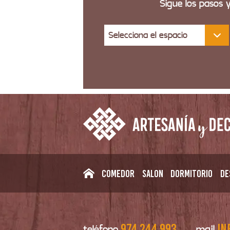
Sigue los pasos 
Selecciona el espacio
Comedor
Salon
Dormitorio
De
974 244 993
in
teléfono
mail