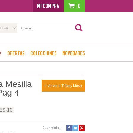
MI COMPRA
: 0
gorías
n
Ofertas
Colecciones
Novedades
 Mesilla
< Volver a Tiffany Mesa
Pag 4
+ES-10
Compartir: