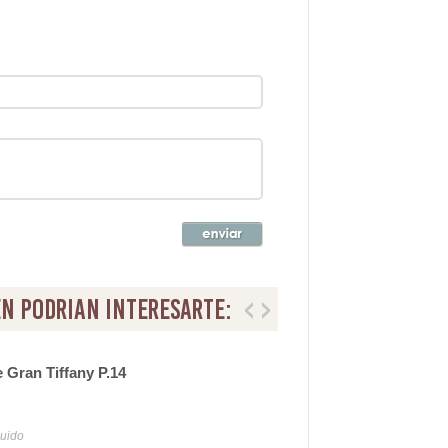
n podrian interesarte:
 Gran Tiffany P.14
Apl
11
luido
Iva y