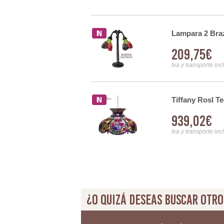
 P.10
Lampara 2 Braz
209,75€
Iva y transporte inc
2
Tiffany Rosl T
939,02€
Iva y transporte inc
¿O quizá deseas buscar otro