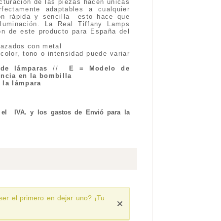
ucturación de las piezas hacen únicas
fectamente adaptables a cualquier
ón rápida y sencilla esto hace que
luminación. La Real Tiffany Lamps
ón de este producto para España del
o
lazados con metal
 color, tono o intensidad puede variar
de lámparas
//
E = Modelo de
ncia en la bombilla
e la lámpara
 el IVA. y los gastos de Envió para la
ser el primero en dejar uno? ¡Tu