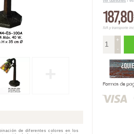
ver opiniones
/
es
187,8
IVA y transporte in
+
-
+
Formas de pago
inación de diferentes colores en los