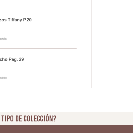
os Tiffany P.20
Lam
57
luido
Iva y
echo Pag. 29
Pav
29
luido
Iva y
 tipo de colección?