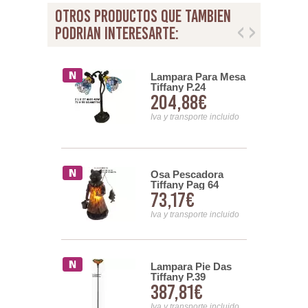
otros productos que tambien
podrian interesarte:
a Flexo
Lampara Para Mesa
 P.23
Tiffany P.24
83€
204,88€
nsporte incluido
Iva y transporte incluido
ulipa Bornos
Osa Pescadora
 P.39
Tiffany Pag 64
65€
73,17€
nsporte incluido
Iva y transporte incluido
a Para
Lampara Pie Das
Asenjo Pag.
Tiffany P.39
83€
387,81€
nsporte incluido
Iva y transporte incluido