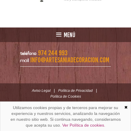
MENÚ
974 244 993
teléfono
info@artesaniadecoracion.com
mail
|
|
Aviso Legal
Política de Privacidad
Política de Cookies
✖
Utilizamos cookies propias y de terceros para mejorar su
ARTESANÍAYDECORACION.COM
C/ Padre Huesca nº 30 | Oficina C/ Roldán nº 5 -3º
experiencia y nuestros servicios, analizando la navegación
Huesca (España)
en nuestro sitio web. Si continua navegando, consideramos
que acepta su uso.
Ver Política de cookies.