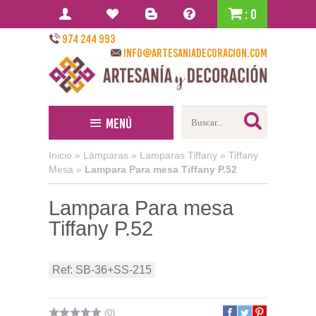
: 0
974 244 993
info@artesaniadecoracion.com
Menú
Inicio
»
Lámparas
»
Lamparas Tiffany
»
Tiffany
Mesa
»
Lampara Para mesa Tiffany P.52
Lampara Para mesa
Tiffany P.52
Ref: SB-36+SS-215
(0)