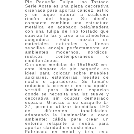
Pie Pequeña Tulipa Lino Tostado
Serie Aosta es una pieza decorativa
diseñada para aportar calidez, estilo
y un toque natural a cualquier
rincón del hogar. Su diseño
compacto combina una estructura
metálica en acabado beig/madera
con una tulipa de lino tostado que
suaviza la luz y crea una atmósfera
acogedora. Esta mezcla de
materiales naturales y líneas
sencillas encaja perfectamente en
ambientes modernos, nórdicos,
rústicos contemporáneos o
mediterráneos.
Con unas medidas de 15x15x30 cm,
esta lámpara de pie pequeña es
ideal para colocar sobre muebles
auxiliares, estanterías, mesitas de
noche o aparadores. Su tamaño
reducido la convierte en una opción
versátil para iluminar espacios
donde se necesita una luz suave y
decorativa sin ocupar demasiado
espacio. Gracias a su casquillo E-
27, permite utilizar bombillas LED
de diferentes tonalidades,
adaptando la iluminación a cada
ambiente: cálida para crear un
entorno relajante o neutra para
aportar claridad sin deslumbrar.
Fabricada en metal y tela, esta