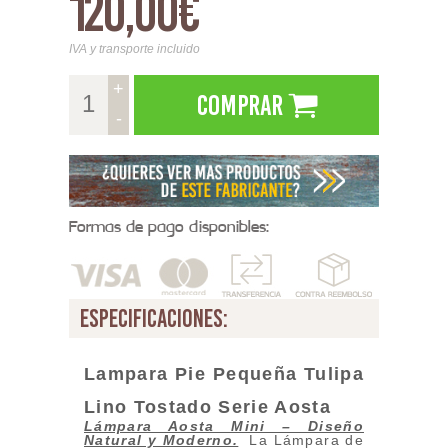
120,00€
IVA y transporte incluido
+
Comprar
-
Formas de pago disponibles:
especificaciones:
Lampara Pie Pequeña Tulipa
Lino Tostado Serie Aosta
Lámpara Aosta Mini – Diseño
Natural y Moderno
.
La Lámpara de