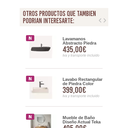
otros productos que tambien
podrian interesarte:
anos Marmol
Lavamanos
o Color
Abstracto Piedra
00€
435,00€
iedra Serie
Rustica grisaceo
Serie Petra
nsporte incluido
Iva y transporte incluido
nos de
Lavabo Rectangular
 Crema -
de Piedra Color
00€
399,00€
Calcun
Crema Serie Petra
nsporte incluido
Iva y transporte incluido
nos de
Mueble de Baño
Negro -
Diseño Actual Teka
Calcun
Natura 2 Puertas -