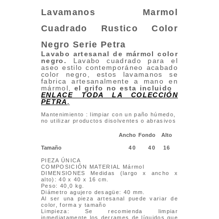
Lavamanos Marmol
Cuadrado Rustico Color
Negro
Serie Petra
Lavabo artesanal de mármol color
negro.
Lavabo cuadrado para el
aseo estilo contemporáneo acabado
color negro, estos lavamanos se
fabrica artesanalmente a mano en
mármol,
el grifo no esta incluido
ENLACE TODA LA COLECCIÓN
PETRA
.
Mantenimiento : limpiar con un paño húmedo,
no utilizar productos disolventes o abrasivos
Ancho
Fondo
Alto
Tamaño
40
40
16
PIEZA ÚNICA
COMPOSICIÓN MATERIAL Mármol
DIMENSIONES Medidas (largo x ancho x
alto): 40 x 40 x 16 cm.
Peso: 40,0 kg.
Diámetro agujero desagüe: 40 mm.
Al ser una pieza artesanal puede variar de
color, forma y tamaño
Limpieza: Se recomienda limpiar
inmediatamente los derrames de líquidos que