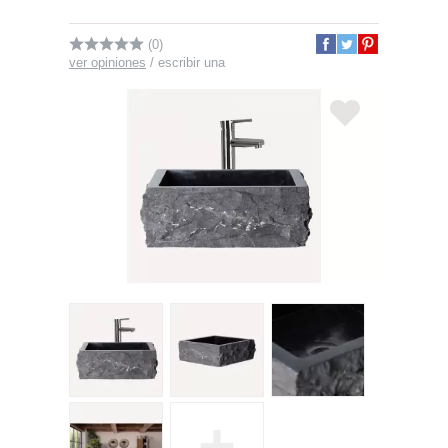
(0)
ver opiniones
/
escribir una
+