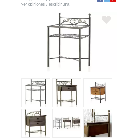
ver opiniones
/
escribir una