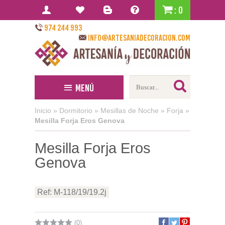
: 0
974 244 993
info@artesaniadecoracion.com
Menú
Inicio
»
Dormitorio
»
Mesillas de Noche
»
Forja
»
Mesilla Forja Eros Genova
Mesilla Forja Eros
Genova
Ref: M-118/19/19.2j
(0)