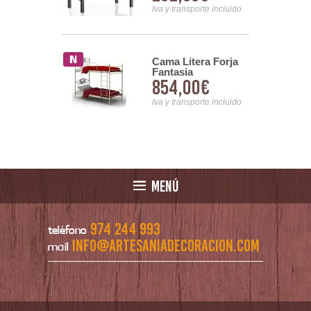
nsporte incluido
Iva y transporte incluido
 Forja Noche
Cama Litera Forja
Fantasia
10€
854,00€
nsporte incluido
Iva y transporte incluido
MENÚ
974 244 993
teléfono
info@artesaniadecoracion.com
mail