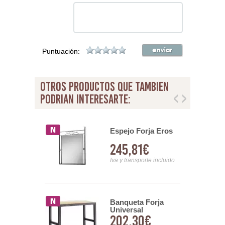
Puntuación:
otros productos que tambien
podrian interesarte:
ro Forja
Espejo Forja Eros
lanca 1064
97€
245,81€
nsporte incluido
Iva y transporte incluido
ro Forja
Banqueta Forja
lanca 1065
Universal
98€
202,30€