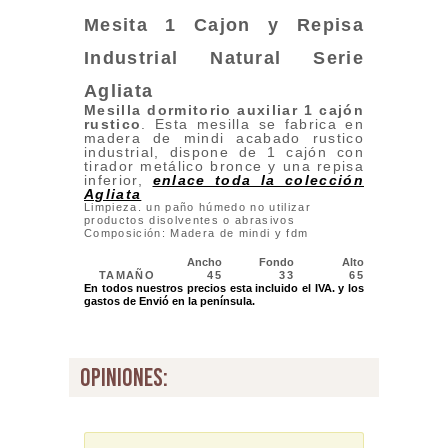
Mesita 1 Cajon y Repisa
Industrial Natural Serie
Agliata
Mesilla dormitorio auxiliar 1 cajón
rustico
. Esta mesilla se fabrica en
madera de mindi acabado rustico
industrial, dispone de 1 cajón con
tirador metálico bronce y una repisa
inferior,
enlace toda la colección
Agliata
Limpieza. un paño húmedo no utilizar
productos disolventes o abrasivos
Composición: Madera de mindi y fdm
Ancho
Fondo
Alto
TAMAÑO
45
33
65
En todos nuestros precios esta incluido el IVA. y los
gastos de Envió en la península.
opiniones: