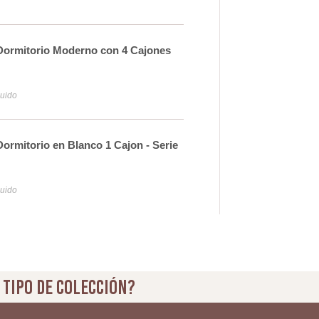
Dormitorio Moderno con 4 Cajones
Mes
31
luido
Iva y
ormitorio en Blanco 1 Cajon - Serie
Mes
24
luido
Iva y
 tipo de colección?