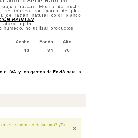
la Junco Serie Rainten
cajón rattan.
Mesita de noche
n, se fabrica con patas de pino
la de rattan natural color blanco
CIÓN RAINTEN
natural tejido
o húmedo, no utilizar productos
Ancho
Fondo
Alto
43
34
70
 el IVA. y los gastos de Envió para la
ser el primero en dejar uno? ¡Tu