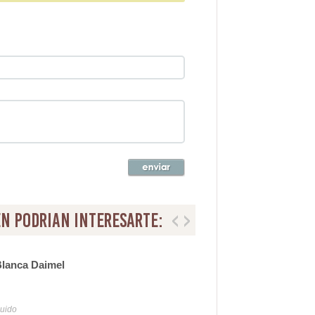
n podrian interesarte:
Blanca Daimel
Mes
22
luido
Iva y