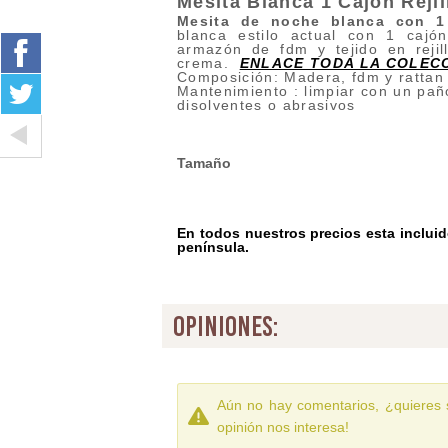
Mesita Blanca 1 Cajon Rejil
Mesita de noche blanca con 1 
blanca estilo actual con 1 cajó
armazón de fdm y tejido en rejil
crema.
ENLACE TODA LA COLEC
Composición: Madera, fdm y rattan 
Mantenimiento : limpiar con un pañ
disolventes o abrasivos
Tamaño
En todos nuestros precios esta incluido
península.
opiniones:
Aún no hay comentarios, ¿quieres 
opinión nos interesa!