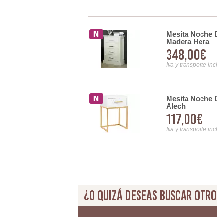
Mesita Noche 
 Espejo 2 Cajones Serie
Madera Hera
348,00€
Iva y transporte inc
jones Agneli
Mesita Noche D
Alech
117,00€
Iva y transporte inc
¿O quizá deseas buscar otro