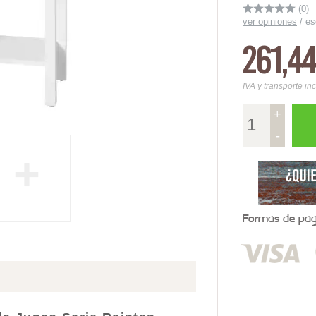
(0)
ver opiniones
/
es
261,4
IVA y transporte in
+
-
+
Formas de pago