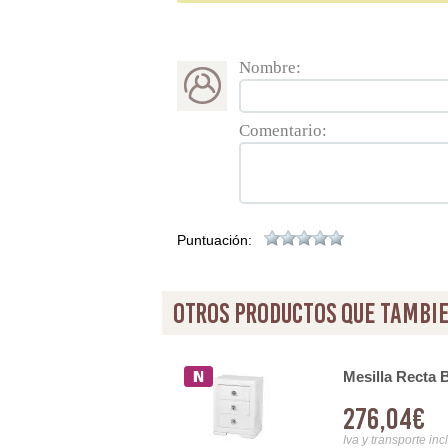
Nombre:
Comentario:
Puntuación:
otros productos que tambie
Copete Estilo Vintage
Mesilla Recta 
276,04€
Iva y transporte inc