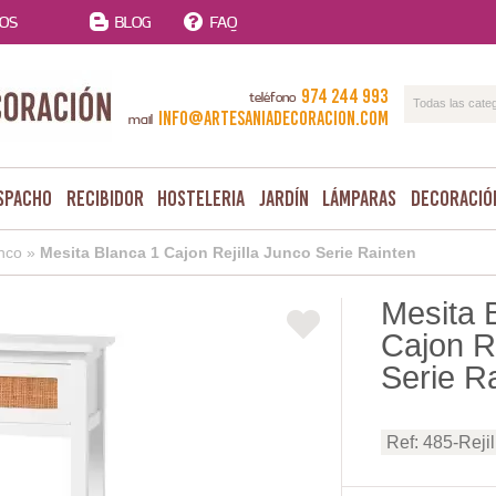
TOS
BLOG
FAQ
974 244 993
teléfono
Todas las cate
info@artesaniadecoracion.com
mail
spacho
Recibidor
Hosteleria
Jardín
Lámparas
Decoració
nco
»
Mesita Blanca 1 Cajon Rejilla Junco Serie Rainten
Mesita 
Cajon Re
Serie R
Ref: 485-Reji