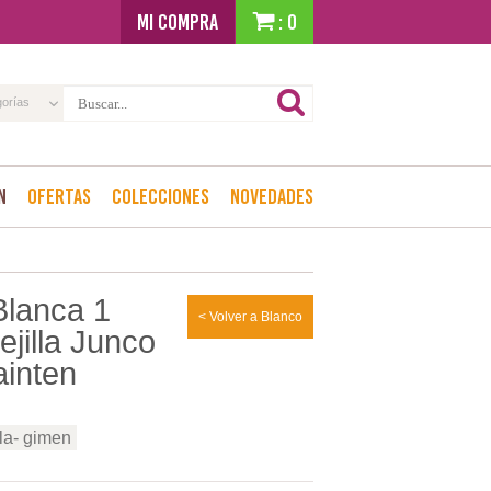
MI COMPRA
: 0
gorías
n
Ofertas
Colecciones
Novedades
Blanca 1
< Volver a Blanco
jilla Junco
ainten
lla- gimen