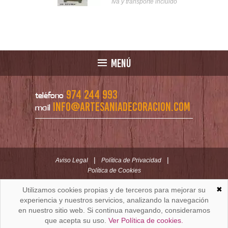
Iva y transporte incluido
nsporte incluido
MENÚ
974 244 993
teléfono
info@artesaniadecoracion.com
mail
|
|
Aviso Legal
Política de Privacidad
Política de Cookies
✖
Utilizamos cookies propias y de terceros para mejorar su
ARTESANÍAYDECORACION.COM
C/ Padre Huesca nº 30 | Oficina C/ Roldán nº 5 -3º
experiencia y nuestros servicios, analizando la navegación
Huesca (España)
en nuestro sitio web. Si continua navegando, consideramos
que acepta su uso.
Ver Política de cookies.