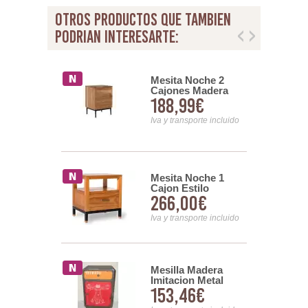
otros productos que tambien
podrian interesarte:
 Noche
Mesita Noche 2
 Industrial 1
Cajones Madera
00€
188,99€
 Puerta -
Acacia Ondulada
ntoin
Alicock
nsporte incluido
Iva y transporte incluido
Mesita Noche 1
 Noche
Cajon Estilo
 Acacia
266,00€
99€
Industrial Serie
a Fondo
Madhu
2 Cajones
Iva y transporte incluido
n
nsporte incluido
Mesilla Madera
a de Noche
Imitacion Metal
Puerta Tablas
153,46€
00€
Claren
das Serie