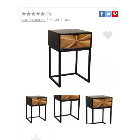
(0)
ver opiniones
/
escribir una
+