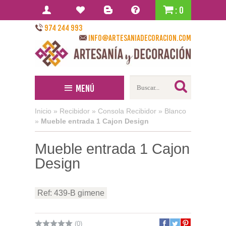
: 0
974 244 993
info@artesaniadecoracion.com
Menú
Inicio
»
Recibidor
»
Consola Recibidor
»
Blanco
»
Mueble entrada 1 Cajon Design
Mueble entrada 1 Cajon
Design
Ref: 439-B gimene
(0)