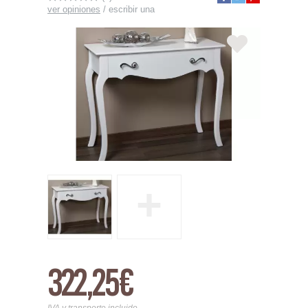
ver opiniones
/
escribir una
+
322,25€
IVA y transporte incluido