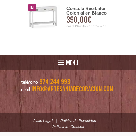
entro Paris
Consola Recibidor
Colonial en Blanco
00€
390,00€
Serie Everest
nsporte incluido
Iva y transporte incluido
MENÚ
974 244 993
teléfono
info@artesaniadecoracion.com
mail
|
|
Aviso Legal
Política de Privacidad
Política de Cookies