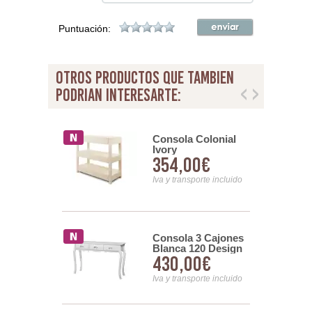
Puntuación:
otros productos que tambien
podrian interesarte:
a 2 Cajones
Consola Colonial
dos Mandala
Ivory
00€
354,00€
 Serie
r
nsporte incluido
Iva y transporte incluido
Consola 3 Cajones
a Entrada 2
Blanca 120 Design
s Color
430,00€
00€
 Blanco
Albada
Iva y transporte incluido
nsporte incluido