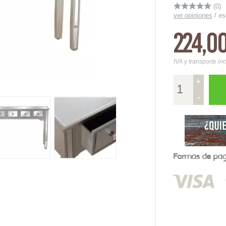
(0)
ver opiniones
/
es
224,0
IVA y transporte in
+
-
Formas de pago