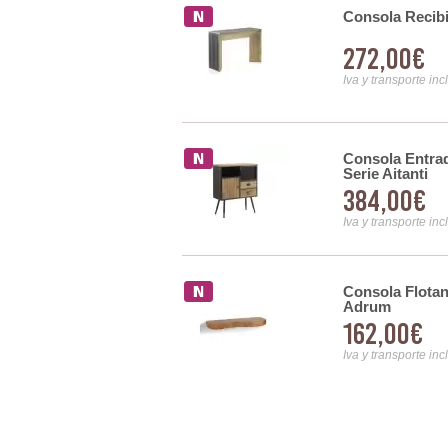
nes Madera Pino Color
Consola Recibi
272,00€
Iva y transporte inc
Consola Entra
ado Oriental Mandala
Serie Aitanti
384,00€
Iva y transporte inc
Consola Flotan
a Plata Estilo Actual
Adrum
162,00€
Iva y transporte inc