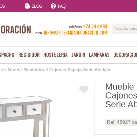
TOS
BLOG
FAQ
974 244 993
teléfono
Todas las cate
info@artesaniadecoracion.com
mail
spacho
Recibidor
Hosteleria
Jardín
Lámparas
Decoració
al
»
Mueble Recibidor 4 Cajones Espejo Serie Abelyne
Mueble 
Cajones
Serie A
Ref: 48927 c