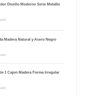
dor Diseño Moderno Serie Metallic
Con
Dae
45
luido
Iva y
da Madera Natural y Acero Negro
Con
Tei
24
luido
Iva y
te 1 Cajon Madera Forma Irregular
Apa
- Se
68
luido
Iva y