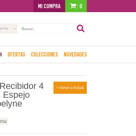
MI COMPRA
: 0
gorías
n
Ofertas
Colecciones
Novedades
Recibidor 4
< Volver a Actual
 Espejo
belyne
ama