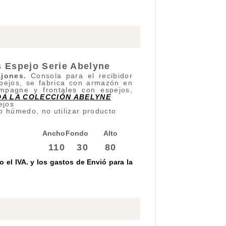
 Espejo Serie Abelyne
ajones
.
Consola para el recibidor
spejos, se fabrica con armazón en
mpagne y frontales con espejos,
A LA COLECCIÓN ABELYNE
ejos
o húmedo, no utilizar producto
Ancho
Fondo
Alto
110
30
80
 el IVA. y los gastos de Envió para la