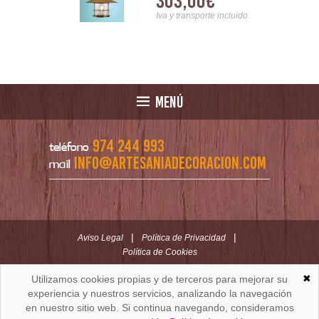
00€
303,00€
nsporte incluido
Iva y transporte incluido
MENÚ
974 244 993
teléfono
info@artesaniadecoracion.com
mail
|
|
Aviso Legal
Política de Privacidad
Política de Cookies
✖
Utilizamos cookies propias y de terceros para mejorar su
ARTESANÍAYDECORACION.COM
C/ Padre Huesca nº 30 | Oficina C/ Roldán nº 5 -3º
experiencia y nuestros servicios, analizando la navegación
Huesca (España)
en nuestro sitio web. Si continua navegando, consideramos