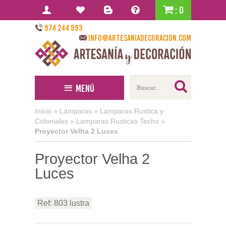
: 0
974 244 993
info@artesaniadecoracion.com
Menú
Inicio
»
Lámparas
»
Lamparas Rustica y
Coloniales
»
Lamparas Rusticas Techo
»
Proyector Velha 2 Luces
Proyector Velha 2
Luces
Ref: 803 lustra