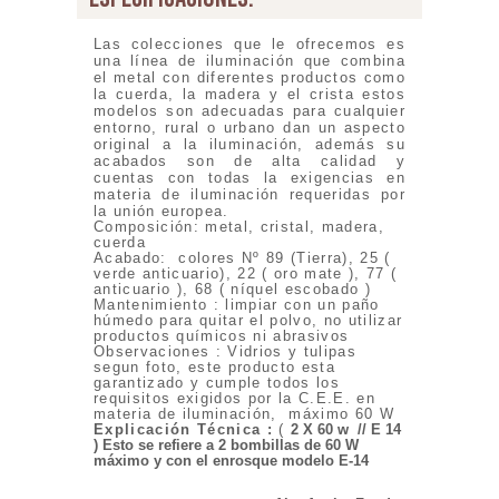
Las colecciones que le ofrecemos es
una línea de iluminación que combina
el metal con diferentes productos como
la cuerda, la madera y el crista estos
modelos son adecuadas para cualquier
entorno, rural o urbano dan un aspecto
original a la iluminación, además su
acabados son de alta calidad y
cuentas con todas la exigencias en
materia de iluminación requeridas por
la unión europea.
Composición: metal, cristal, madera,
cuerda
Acabado: colores Nº 89 (Tierra), 25 (
verde anticuario), 22 ( oro mate ), 77 (
anticuario ), 68 ( níquel escobado )
Mantenimiento : limpiar con un paño
húmedo para quitar el polvo, no utilizar
productos químicos ni abrasivos
Observaciones : Vidrios y tulipas
segun foto, este producto esta
garantizado y cumple todos los
requisitos exigidos por la C.E.E. en
materia de iluminación, máximo 60 W
Explicación Técnica
:
(
2 X 60 w // E 14
) Esto se refiere a 2 bombillas de 60 W
máximo y con el enrosque modelo E-14