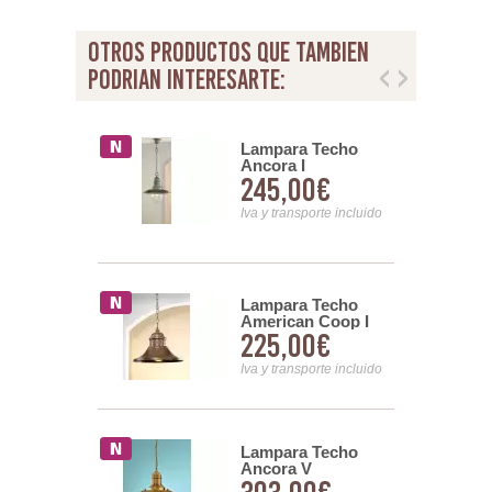
otros productos que tambien
podrian interesarte:
or Velha 1
Lampara Techo
Ancora I
00€
245,00€
nsporte incluido
Iva y transporte incluido
or Velha 3
Lampara Techo
American Coop I
00€
225,00€
nsporte incluido
Iva y transporte incluido
a Techo
Lampara Techo
 I
Ancora V