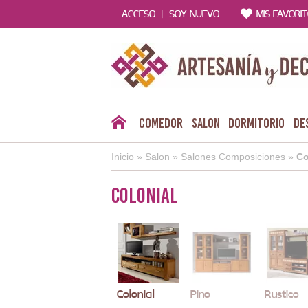
|
ACCESO
SOY NUEVO
MIS FAVORI
Comedor
Salon
Dormitorio
De
Inicio
»
Salon
»
Salones Composiciones
»
Co
Colonial
Colonial
Pino
Rustico