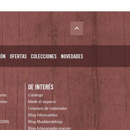
ión
Ofertas
Colecciones
Novedades
n
De interés
enta
Catálogo
ntes
Medir el espacio
Limpieza de materiales
Blog Infomuebles
 (ODR)
Blog Mueblesdeforja
Blog Artesaniadecoracion