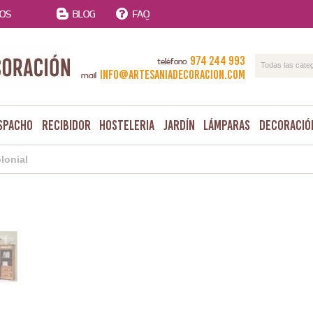
TOS
BLOG
FAQ
974 244 993
teléfono
Todas las cate
info@artesaniadecoracion.com
mail
spacho
Recibidor
Hosteleria
Jardín
Lámparas
Decoració
lonial