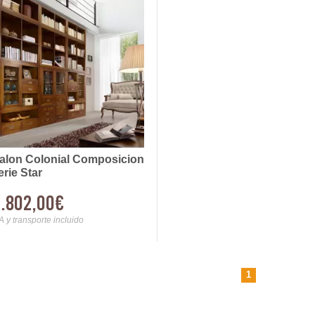
alon Colonial Composicion
erie Star
.802,00€
A y transporte incluido
1