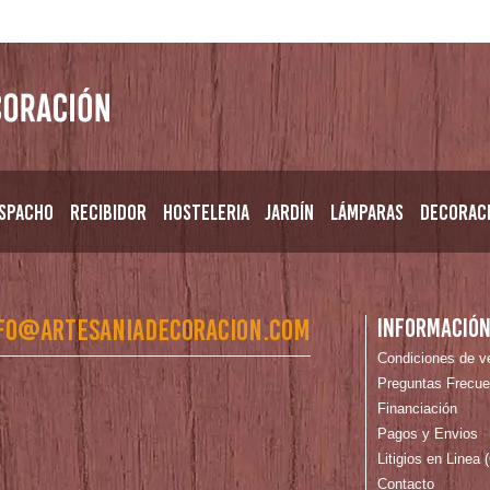
spacho
Recibidor
Hosteleria
Jardín
Lámparas
Decorac
fo@artesaniadecoracion.com
Informació
Condiciones de v
Preguntas Frecue
Financiación
Pagos y Envios
Litigios en Linea
Contacto