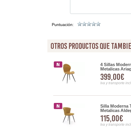
Puntuación:
otros productos que tambie
 Negro Decape Serie
4 Sillas Moder
Metalicas Aria
399,00€
Iva y transporte inc
Silla Moderna 
ales Tapizadas Gris
Metalicas Alde
115,00€
Iva y transporte inc