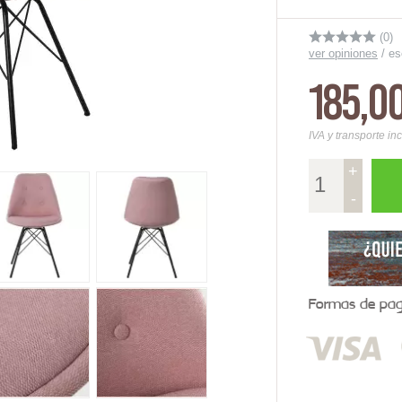
(0)
ver opiniones
/
es
185,0
IVA y transporte in
+
-
Formas de pago