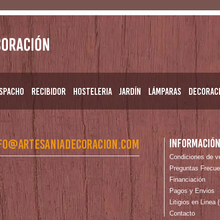
spacho
Recibidor
Hosteleria
Jardín
Lámparas
Decorac
fo@artesaniadecoracion.com
Informació
Condiciones de v
Preguntas Frecue
Financiación
Pagos y Envios
Litigios en Linea
Contacto