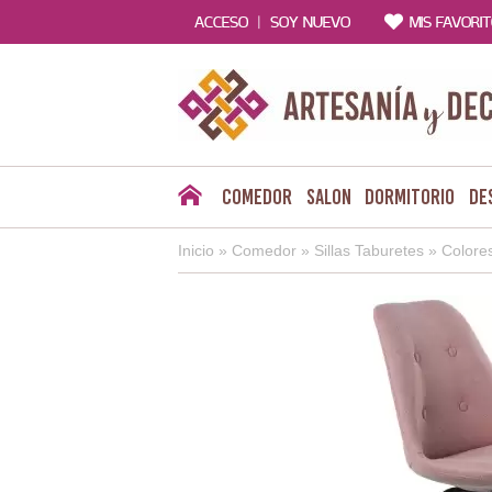
|
ACCESO
SOY NUEVO
MIS FAVORI
Comedor
Salon
Dormitorio
De
Inicio
»
Comedor
»
Sillas Taburetes
»
Colore