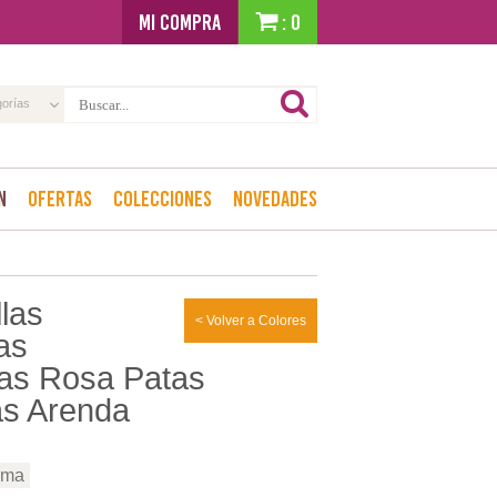
MI COMPRA
: 0
gorías
n
Ofertas
Colecciones
Novedades
llas
< Volver a Colores
as
as Rosa Patas
as Arenda
ama