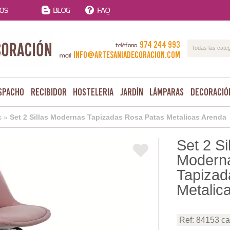
TOS
BLOG
FAQ
974 244 993
teléfono
Todas las cate
info@artesaniadecoracion.com
mail
spacho
Recibidor
Hosteleria
Jardín
Lámparas
Decoració
s
»
Set 2 Sillas Modernas Tapizadas Rosa Patas Metalicas Arenda
Set 2 Si
Modern
Tapizad
Metalic
Ref: 84153 c