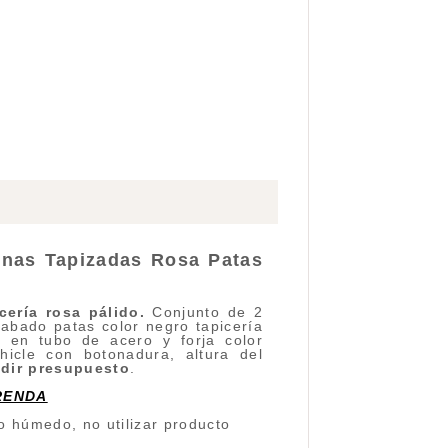
rnas Tapizadas Rosa Patas
cería rosa pálido
.
Conjunto de 2
abado patas color negro tapicería
s en tubo de acero y forja color
hicle con botonadura, altura del
edir presupuesto
.
RENDA
o húmedo, no utilizar producto