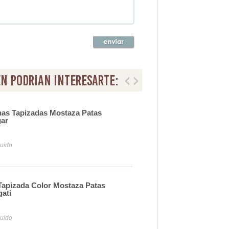
n podrian interesarte:
nas Tapizadas Mostaza Patas
Sil
gar
Tay
11
luido
Iva y
Tapizada Color Mostaza Patas
Sil
gati
Mos
15
luido
Iva y