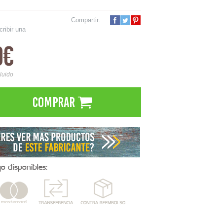
Compartir:
cribir una
0€
cluido
Comprar
 disponibles: