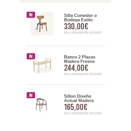
o 2 Sillas
Silla Comedor o
es Madera
Bodega Estilo
29€
330,00€
l y Cuerda
Rustico
Contemporaneo
nsporte incluido
Anystedi
Iva y transporte incluido
o 2 Sillones
Banco 2 Plazas
 Natural
Madera Fresno
49€
244,00€
o Cuerda
Natural Asiento
Cuerda Alcegui
nsporte incluido
Iva y transporte incluido
Sillas
Sillon Diseño
r Diseño
Actual Madera
00€
165,00€
 Fresno
Fresno Nogal Serie
Alcidad
Acalt
nsporte incluido
Iva y transporte incluido