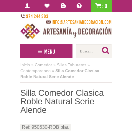
: 0
974 244 993
info@artesaniadecoracion.com
Menú
Inicio
»
Comedor
»
Sillas Taburetes
»
Contemporaneo
»
Silla Comedor Clasica
Roble Natural Serie Alende
Silla Comedor Clasica
Roble Natural Serie
Alende
Ref: 950530-ROB blau