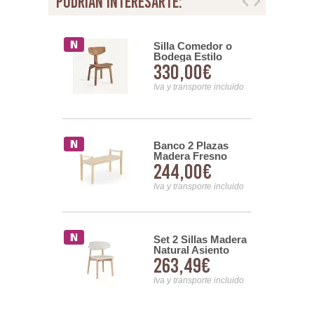
podrian interesarte:
Comedor
Silla Comedor o
 Haya y
Bodega Estilo
00€
330,00€
Rattan Serie
Rustico
Contemporaneo
nsporte incluido
Anystedi
Iva y transporte incluido
Comedor
Banco 2 Plazas
a Roble
Madera Fresno
00€
244,00€
 Serie
Natural Asiento
Cuerda Alcegui
nsporte incluido
Iva y transporte incluido
apizada
Set 2 Sillas Madera
r Loneta
Natural Asiento
00€
263,49€
Serie Atende
Respaldo Tapizado
Asnara
nsporte incluido
Iva y transporte incluido