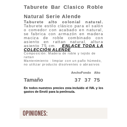
Taburete Bar Clasico Roble
Natural Serie Alende
Taburete alto colonial natural
.
Taburete estilo clásico para el salón
o comedor con acabado en natural,
se fabrica con armazón en madera
maciza de roble combinado con
asiento en rattan natural, altura
asiento 75 cm.
ENLACE TODA LA
COLECCIÓN ALENDE
Composición: Madera de roble y tejido de
rattan
Mantenimiento : limpiar con un paño húmedo,
no utilizar producto disolventes o abrasivos
Ancho
Fondo
Alto
Tamaño
37
37
75
En todos nuestros precios esta incluido el IVA. y los
gastos de Envió para la península.
opiniones: