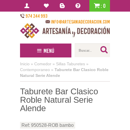
: 0
974 244 993
info@artesaniadecoracion.com
Menú
Inicio
»
Comedor
»
Sillas Taburetes
»
Contemporaneo
»
Taburete Bar Clasico Roble
Natural Serie Alende
Taburete Bar Clasico
Roble Natural Serie
Alende
Ref: 950528-ROB bambo