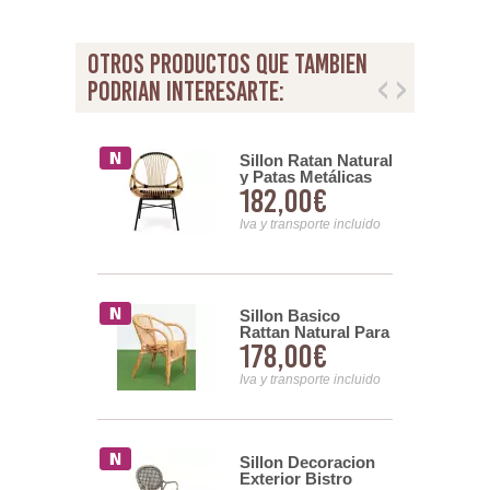
otros productos que tambien
podrian interesarte:
ra Respaldo
Sillon Ratan Natural
ttan Natural
y Patas Metálicas
00€
182,00€
Serie
Serie Penelope
s
nsporte incluido
Iva y transporte incluido
Jardin
Sillon Basico
io y Ratan
Rattan Natural Para
00€
178,00€
co con
Terraza Jardin Serie
 - Appio
Arismas
nsporte incluido
Iva y transporte incluido
erraza Jardin
Sillon Decoracion
io y Ratan
Exterior Bistro