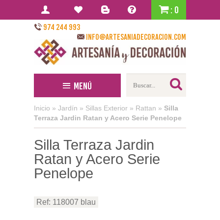
: 0
974 244 993
info@artesaniadecoracion.com
Menú
Inicio
»
Jardín
»
Sillas Exterior
»
Rattan
»
Silla
Terraza Jardin Ratan y Acero Serie Penelope
Silla Terraza Jardin
Ratan y Acero Serie
Penelope
Ref: 118007 blau