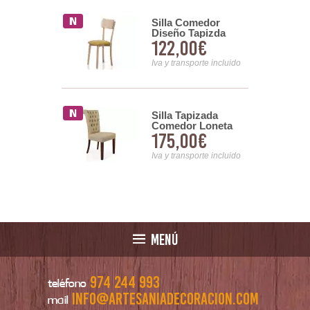
o 2 Sillones
Silla Comedor
 Natural
Diseño Tapizda
49€
122,00€
o Cuerda
Madera de Haya
Serie Yara
nsporte incluido
Iva y transporte incluido
Silla Tapizada
a Comedor
Comedor Loneta
mporanea
175,00€
00€
Beige Serie Atende
adera Teca
n
Iva y transporte incluido
nsporte incluido
MENÚ
974 244 993
teléfono
info@artesaniadecoracion.com
mail