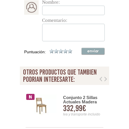
Nombre:
Comentario:
Puntuación:
otros productos que tambien
podrian interesarte:
Conjunto 2 Sillas
mporaneo
Actuales Madera
00€
332,99€
Rejilla
Natural Tapizadas
do Negro
Serie Asnara
Nuchis
nsporte incluido
Iva y transporte incluido