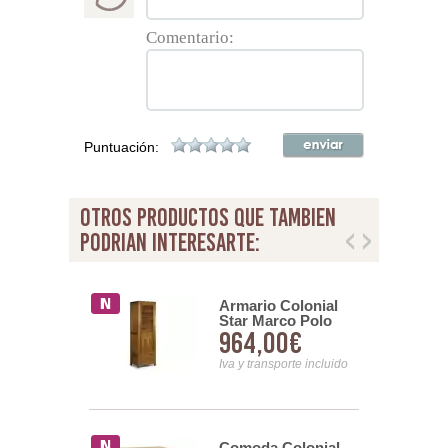
Comentario:
Puntuación:
otros productos que tambien
podrian interesarte:
 Noche
Armario Colonial
l Flash 5
Star Marco Polo
00€
964,00€
s
Simple
nsporte incluido
Iva y transporte incluido
Comoda Colonial