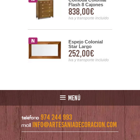
 Colonial 2
Flash 8 Cajones
y cajones
838,00€
6,00€
Polo serie
Iva y transporte incluido
nsporte incluido
ro Cuerdas
Espejo Colonial
Cuadros
Star Largo
00€
252,00€
l
nsporte incluido
Iva y transporte incluido
MENÚ
974 244 993
teléfono
info@artesaniadecoracion.com
mail