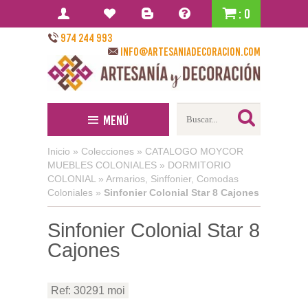
: 0
974 244 993
info@artesaniadecoracion.com
Menú
Inicio
»
Colecciones
»
CATALOGO MOYCOR
MUEBLES COLONIALES
»
DORMITORIO
COLONIAL
»
Armarios, Sinffonier, Comodas
Coloniales
»
Sinfonier Colonial Star 8 Cajones
Sinfonier Colonial Star 8
Cajones
Ref: 30291 moi