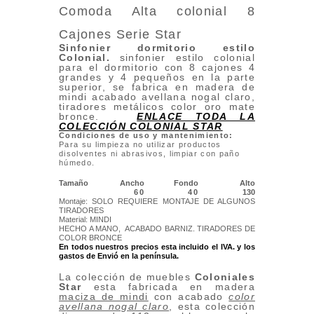
Comoda Alta colonial 8
Cajones Serie Star
Sinfonier dormitorio estilo
Colonial.
sinfonier estilo colonial
para el dormitorio con 8 cajones 4
grandes y 4 pequeños en la parte
superior, se fabrica en madera de
mindi acabado avellana nogal claro,
tiradores metálicos color oro mate
bronce.
ENLACE TODA LA
COLECCIÓN COLONIAL STAR
Condiciones de uso y mantenimiento:
Para su limpieza no utilizar productos
disolventes ni abrasivos, limpiar con paño
húmedo.
Tamaño
Ancho
Fondo
Alto
60
40
130
Montaje: SOLO REQUIERE MONTAJE DE ALGUNOS
TIRADORES
Material: MINDI
HECHO A MANO, ACABADO BARNIZ. TIRADORES DE
COLOR BRONCE
En todos nuestros precios esta incluido el IVA. y los
gastos de Envió
en la península.
La colección de muebles
Coloniales
Star
esta fabricada en madera
maciza de mindi
con acabado
color
avellana nogal claro
, esta colección