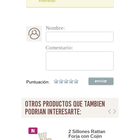
interesa!
Nombre:
Comentario:
Puntuación:
otros productos que tambien
podrian interesarte:
 Decoracion
2 Sillones Rattan
r Bistro
Forja con Cojin