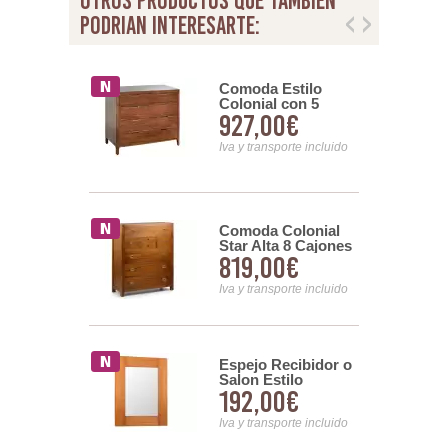
otros productos que tambien
podrian interesarte:
 Colonial
Comoda Estilo
Cajones
Colonial con 5
00€
927,00€
Cajones Serie
Oporto
nsporte incluido
Iva y transporte incluido
 Pie Blau
Comoda Colonial
Star Alta 8 Cajones
00€
819,00€
nsporte incluido
Iva y transporte incluido
 Colonial
Espejo Recibidor o
e 80 X 100
Salon Estilo
00€
192,00€
Colonial Serie
Madhu
nsporte incluido
Iva y transporte incluido