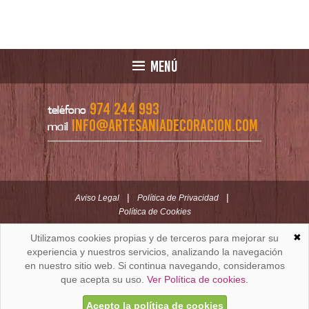
MENÚ
974 244 993
teléfono
info@artesaniadecoracion.com
mail
|
|
Aviso Legal
Política de Privacidad
Política de Cookies
✖
Utilizamos cookies propias y de terceros para mejorar su
ARTESANÍAYDECORACION.COM
C/ Padre Huesca nº 30 | Oficina C/ Roldán nº 5 -3º
experiencia y nuestros servicios, analizando la navegación
Huesca (España)
en nuestro sitio web. Si continua navegando, consideramos
que acepta su uso.
Ver Política de cookies.
Acepto la política de cookies