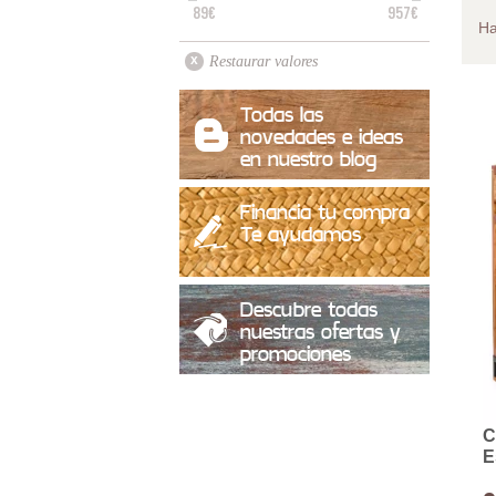
89€
957€
H
Restaurar valores
Todas las
novedades e ideas
en nuestro blog
Financia tu compra
Te ayudamos
Descubre todas
nuestras ofertas y
promociones
C
E
S