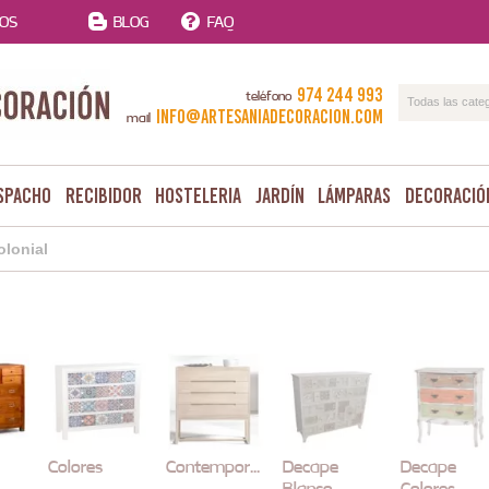
TOS
BLOG
FAQ
974 244 993
teléfono
Todas las cate
info@artesaniadecoracion.com
mail
spacho
Recibidor
Hosteleria
Jardín
Lámparas
Decoració
olonial
Colores
Contemporaneo
Decape
Decape
Blanco
Colores