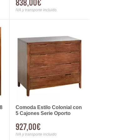
838,00€
IVA y transporte incluido
 8
Comoda Estilo Colonial con
5 Cajones Serie Oporto
927,00€
IVA y transporte incluido