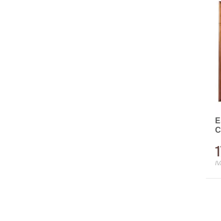
E
C
1
IV