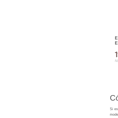
E
E
1
IV
Có
Si e
mode