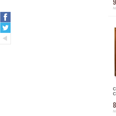
9
IV
C
C
8
IV