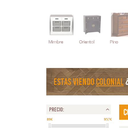
Mimbre
Oriental
Pino
estas viendo
Colonial
¿
PRECIO:
C
89
957