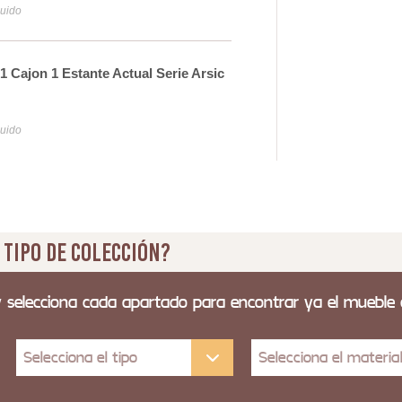
luido
Iva y
1 Cajon 1 Estante Actual Serie Arsic
Mesi
23
luido
Iva y
 tipo de colección?
y selecciona cada apartado para encontrar ya el mueble
Selecciona el tipo
Selecciona el materia