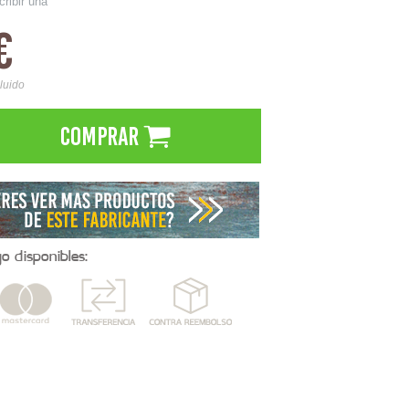
cribir una
€
cluido
Comprar
 disponibles: