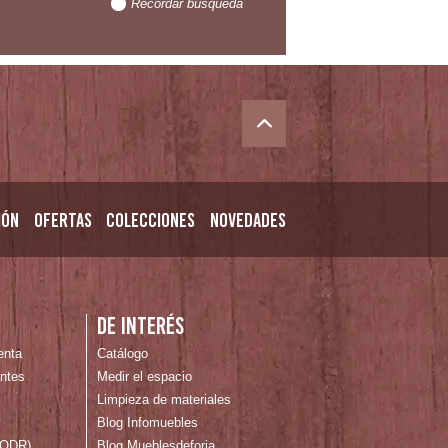
Recordar búsqueda
ión
Ofertas
Colecciones
Novedades
n
De interés
enta
Catálogo
ntes
Medir el espacio
Limpieza de materiales
Blog Infomuebles
 (ODR)
Blog Mueblesdeforja