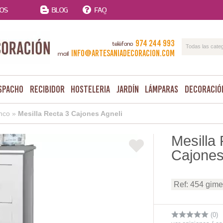
TOS
BLOG
FAQ
974 244 993
teléfono
Todas las cate
info@artesaniadecoracion.com
mail
spacho
Recibidor
Hosteleria
Jardín
Lámparas
Decoració
nco
»
Mesilla Recta 3 Cajones Agneli
Mesilla
Cajones
Ref: 454 gim
(0)