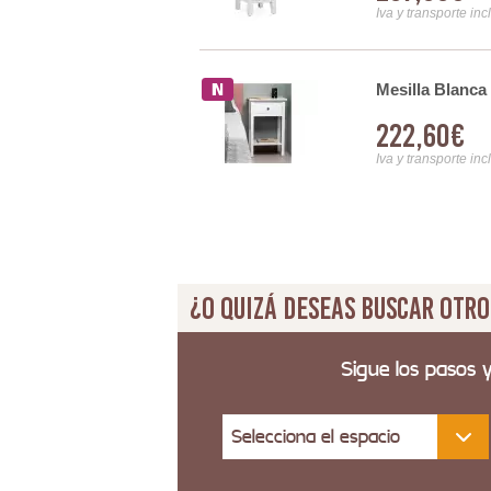
Iva y transporte inc
3 Cajones Design
Mesilla Blanca 
222,60€
Iva y transporte inc
¿O quizá deseas buscar otro
Sigue los pasos 
Selecciona el espacio