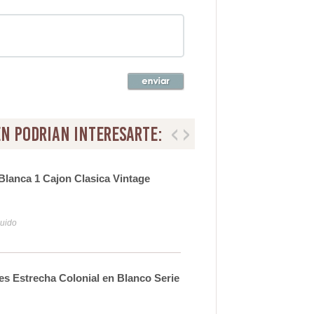
n podrian interesarte:
Blanca 1 Cajon Clasica Vintage
Mes
31
luido
Iva y
es Estrecha Colonial en Blanco Serie
Sill
37