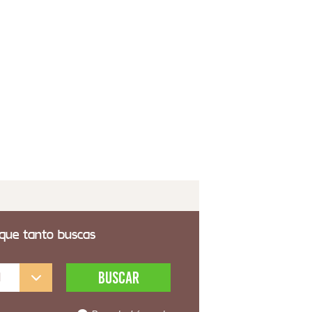
 transporte incluido
lla Recta Blanca 3 Cajones Agneli
5,61€
 transporte incluido
 que tanto buscas
l