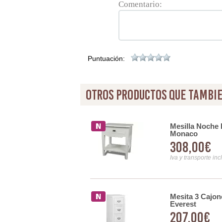
Comentario:
Puntuación:
otros productos que tambie
mel
Mesilla Noche 
Monaco
308,00€
Iva y transporte inc
Mesita 3 Cajon
Everest
207,00€