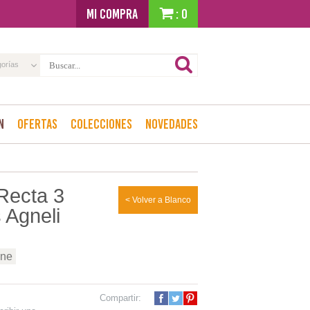
MI COMPRA
: 0
gorías
n
Ofertas
Colecciones
Novedades
 Recta 3
< Volver a Blanco
 Agneli
ene
Compartir: