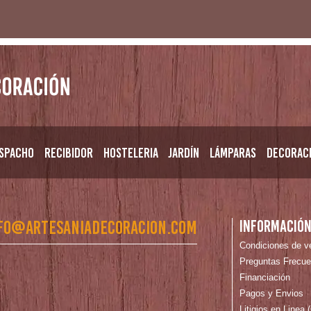
spacho
Recibidor
Hosteleria
Jardín
Lámparas
Decorac
fo@artesaniadecoracion.com
Informació
Condiciones de v
Preguntas Frecue
Financiación
Pagos y Envios
Litigios en Linea