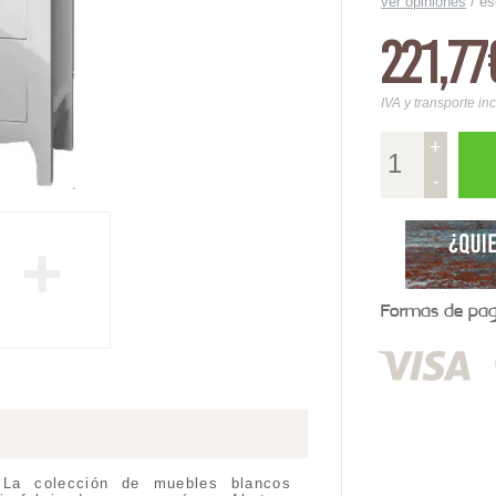
ver opiniones
/
es
221,77
IVA y transporte in
+
-
+
Formas de pago
a colección de muebles blancos