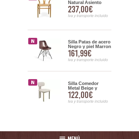
 Acero Negro
Natural Asiento
0€
237,00€
ado Beige -
Tejido Serie
Dinastia
nsporte incluido
Iva y transporte incluido
Silla Patas de acero
Consul
Negro y piel Marron
mporaneo
161,99€
00€
Serie Ambrus
da Ecopiel
Serie Oponte
Iva y transporte incluido
nsporte incluido
hapa de
Silla Comedor
y Asiento
Metal Beige y
28€
122,00€
 Serie
Tapizada Topo
Serie Nyree
nsporte incluido
Iva y transporte incluido