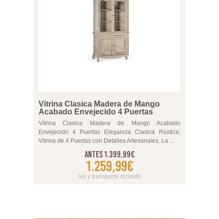
jones
Vitrina Clasica Madera de Mango
Sofa Sa
Acabado Envejecido 4 Puertas
Piel Ma
lados Serie
Vitrina Clasica Madera de Mango Acabado
Sofa Salo
 cajones
Envejecido 4 Puertas Elegancia Clasica Rústica:
Serie Ald
ri...
Vitrina de 4 Puertas con Detalles Artesanales. La ...
Serie Aldu
Antes 1.399,99€
1.259,99€
Iva y transporte incluido