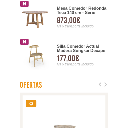
ra Baño
Mesa Comedor Redonda
erie
Teca 140 cm - Serie
Orlando
873,00€
uido
Iva y transporte incluido
tantería
Silla Comedor Actual
ón 4
Madera Sungkai Decape
un
Gris - Orlando
177,00€
uido
Iva y transporte incluido
Ofertas