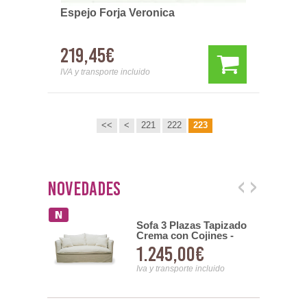
Espejo Forja Veronica
219,45€
IVA y transporte incluido
<<
<
221
222
223
Novedades
dor 1
Sofa 3 Plazas Tapizado
erde -
Crema con Cojines -
Serie Nigeria
1.245,00€
uido
Iva y transporte incluido