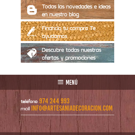
Todas las novedades e ideas
en nuestro blog
Financia tu compra Te
ayudamos
Descubre todas nuestras
ofertas y promociones
MENÚ
974 244 993
teléfono
info@artesaniadecoracion.com
mail