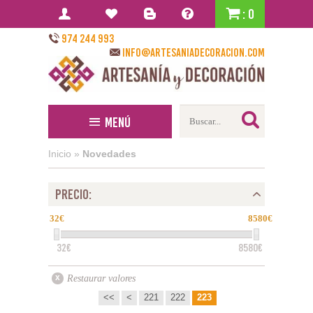
: 0
974 244 993
info@artesaniadecoracion.com
Menú
Inicio
»
Novedades
PRECIO:
32
8580
32€
8580€
Restaurar valores
<<
<
221
222
223